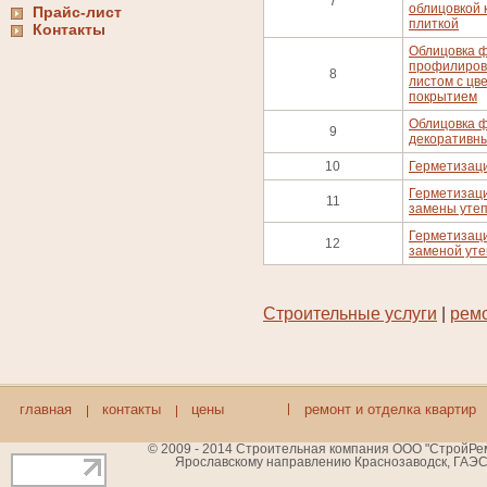
7
облицовкой 
Прайс-лист
плиткой
Контакты
Облицовка 
профилиров
8
листом с ц
покрытием
Облицовка 
9
декоративны
10
Герметизаци
Герметизаци
11
замены уте
Герметизаци
12
заменой ут
Строительные услуги
|
ремо
главная
контакты
цены
ремонт и отделка квартир
© 2009 - 2014 Строительная компания ООО "СтройРемБ
Ярославскому направлению Краснозаводск, ГАЭС