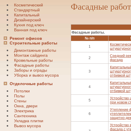
Фасадные рабо
Косметический
Стандартный
Капитальный
Дизайнерский
Кухня под ключ
Ванная под ключ
Фасадные работы.
Ремонт офисов
№ п/п
Строительные работы
Косметичес
1
штукатурно
Демонтажные работы
Монтаж сайдинга
Средний ре
2
фасада
Кровельные работы
Фасадные работы
Капитальны
Заборы и ограды
3
штукатурног
Уборка и вывоз мусора
отбивкой шт
Капитальны
Отделочные работы
4
штукатурног
Потолки
отбивкой шт
Полы
Устройство 
5
Стены
при новом с
Окна, двери
Утепление 
Электрика
6
утеплителем
Сантехника
защитно-дек
Укладка плитки
Устройство 
Вывоз мусора
фасада с ут