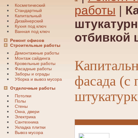
Косметический
работы
|
К
Стандартный
Капитальный
штукатурн
Дизайнерский
Кухня под ключ
Ванная под ключ
отбивкой 
Ремонт офисов
Строительные работы
Демонтажные работы
Монтаж сайдинга
Капитальн
Кровельные работы
Фасадные работы
Заборы и ограды
фасада (с
Уборка и вывоз мусора
Отделочные работы
штукатурк
Потолки
Полы
Стены
Окна, двери
Электрика
Сантехника
Укладка плитки
Вывоз мусора