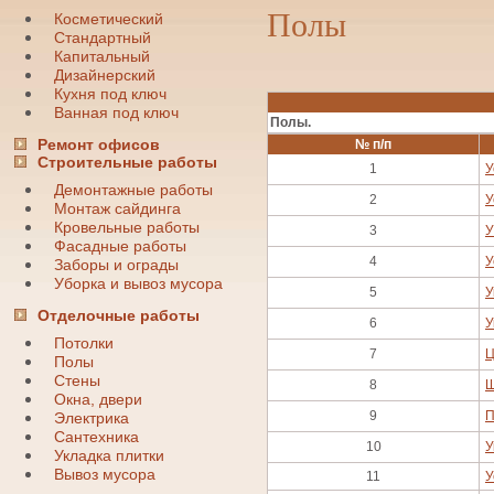
Полы
Косметический
Стандартный
Капитальный
Дизайнерский
Кухня под ключ
Ванная под ключ
Полы.
Ремонт офисов
№ п/п
Строительные работы
1
У
Демонтажные работы
2
У
Монтаж сайдинга
Кровельные работы
3
У
Фасадные работы
4
У
Заборы и ограды
Уборка и вывоз мусора
5
У
Отделочные работы
6
У
Потолки
7
Ц
Полы
Стены
8
Ш
Окна, двери
9
П
Электрика
Сантехника
10
У
Укладка плитки
Вывоз мусора
11
У