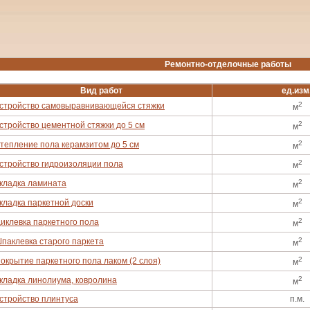
Ремонтно-отделочные работы
Вид работ
ед.изм
2
стройство самовыравнивающейся стяжки
м
2
стройство цементной стяжки до 5 см
м
2
тепление пола керамзитом до 5 см
м
2
стройство гидроизоляции пола
м
2
кладка ламината
м
2
кладка паркетной доски
м
2
иклевка паркетного пола
м
2
паклевка старого паркета
м
2
окрытие паркетного пола лаком (2 слоя)
м
2
кладка линолиума, ковролина
м
стройство плинтуса
п.м.