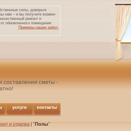
бственные силы, доверьте
ры нам – и вы получите взамен
качественный ремонт и
от обновленного помещения.
Примеры наших работ.
 составления сметы -
атно!
ы
услуги
контакты
онт и отделка
| "
Полы
"