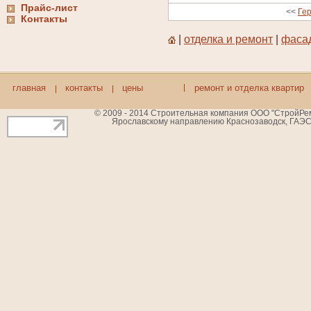
Прайс-лист
<<
Ге
Контакты
|
отделка и ремонт
|
фаса
главная
контакты
цены
ремонт и отделка квартир
© 2009 - 2014 Строительная компания ООО "СтройРемБ
Ярославскому направлению Краснозаводск, ГАЭС