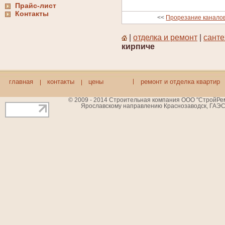
Прайс-лист
Контакты
<<
Прорезание каналов
|
отделка и ремонт
|
санте
кирпиче
главная
контакты
цены
ремонт и отделка квартир
© 2009 - 2014 Строительная компания ООО "СтройРемБ
Ярославскому направлению Краснозаводск, ГАЭС